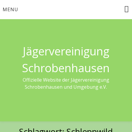
Skip
MENU
to
content
Jägervereinigung
Schrobenhausen
Offizielle Website der Jägervereinigung
Schrobenhausen und Umgebung e.V.
Schlagwort:
Schleppwild